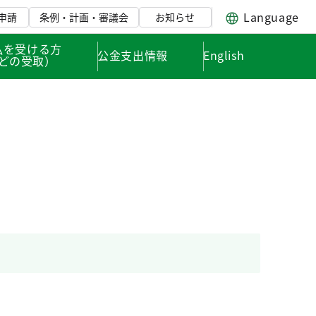
Language
申請
条例・計画・審議会
お知らせ
払を受ける方
公金支出情報
English
どの受取）