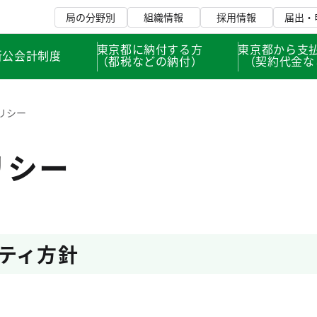
局の分野別
組織情報
採用情報
届出・
東京都に納付する方
東京都から支
新公会計制度
（都税などの納付）
（契約代金な
リシー
リシー
ティ方針