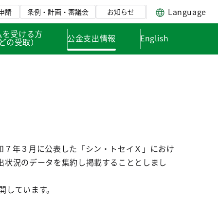
Language
申請
条例・計画・審議会
お知らせ
払を受ける方
公金支出情報
English
どの受取）
和７年３月に公表した「シン・トセイＸ」におけ
出状況のデータを集約し掲載することとしまし
開しています。