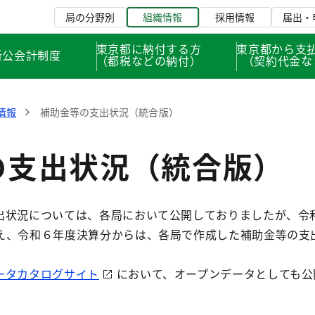
局の分野別
組織情報
採用情報
届出・
東京都に納付する方
東京都から支
新公会計制度
（都税などの納付）
（契約代金な
情報
補助金等の支出状況（統合版）
の支出状況（統合版）
状況については、各局において公開しておりましたが、令
え、令和６年度決算分からは、各局で作成した補助金等の支
ータカタログサイト
において、オープンデータとしても公