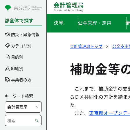
コンテンツにスキップ
都全体で探す
決算
公金管理・運用
防災・緊急情報
カテゴリ別
会計管理局トップ
公金支出
目的別
補助金等
組織別
事業者の方
これまで、補助金等の支出
キーワード検索
るＤＸ共同化の方針を踏ま
た。
また、
東京都オープンデ