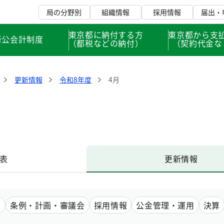
局の分野別
組織情報
採用情報
届出・
東京都に納付する方
東京都から支
新公会計制度
（都税などの納付）
（契約代金な
更新情報
令和8年度
4月
表
更新情報
報
条例・計画・審議会
採用情報
公金管理・運用
決算