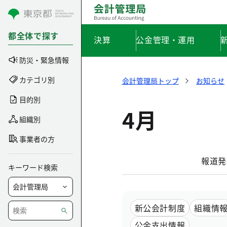
コンテンツにスキップ
都全体で探す
決算
公金管理・運用
防災・緊急情報
カテゴリ別
会計管理局トップ
お知らせ
目的別
4月
組織別
事業者の方
報道発
キーワード検索
新公会計制度
組織情
公金支出情報