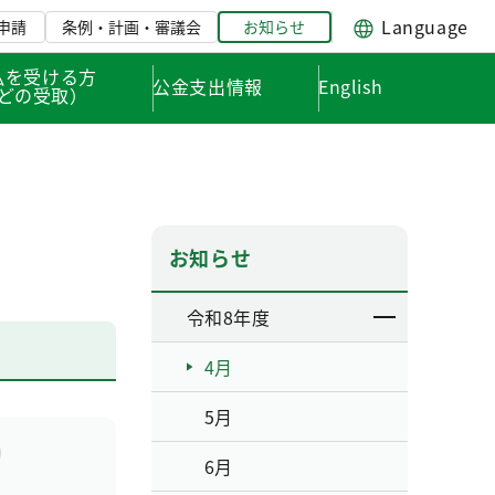
Language
申請
条例・計画・審議会
お知らせ
払を受ける方
公金支出情報
English
どの受取）
お知らせ
令和8年度
4月
5月
6月