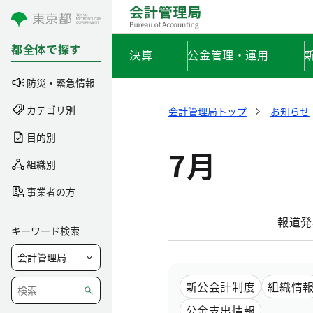
コンテンツにスキップ
都全体で探す
決算
公金管理・運用
防災・緊急情報
カテゴリ別
会計管理局トップ
お知らせ
目的別
7月
組織別
事業者の方
報道発
キーワード検索
新公会計制度
組織情
公金支出情報