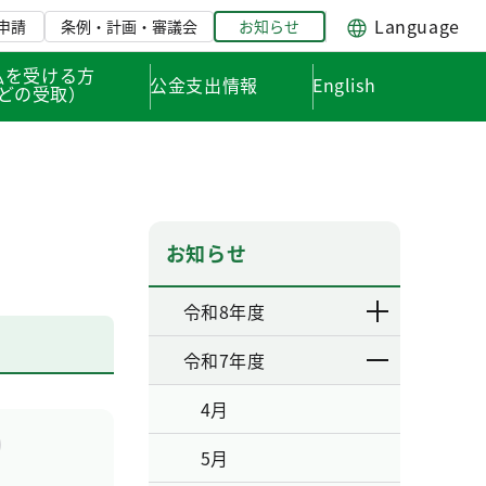
Language
申請
条例・計画・審議会
お知らせ
払を受ける方
公金支出情報
English
どの受取）
お知らせ
令和8年度
令和7年度
4月
5月