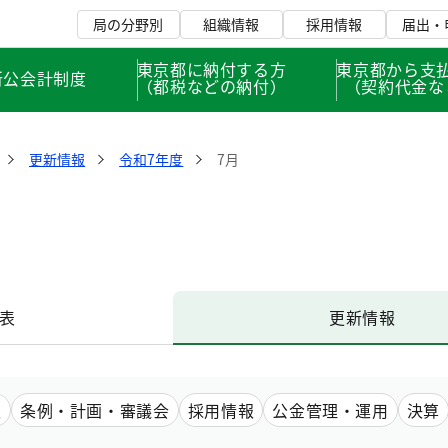
局の分野別
組織情報
採用情報
届出・
東京都に納付する方
東京都から支
新公会計制度
（都税などの納付）
（契約代金な
更新情報
令和7年度
7月
表
更新情報
報
条例・計画・審議会
採用情報
公金管理・運用
決算